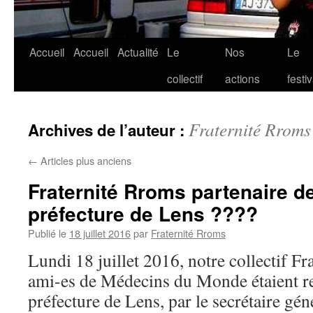
Accueil
Accueil
Actualité
Le
Nos
Le
collectif
actions
festiv
Fraternité Rroms
Archives de l’auteur :
←
Articles plus anciens
Fraternité Rroms partenaire de
préfecture de Lens ????
Publié le
18 juillet 2016
par
Fraternité Rroms
Lundi 18 juillet 2016, notre collectif F
ami-es de Médecins du Monde étaient re
préfecture de Lens, par le secrétaire gén