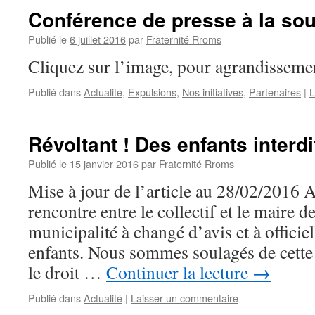
Conférence de presse à la sou
Publié le
6 juillet 2016
par
Fraternité Rroms
Cliquez sur l’image, pour agrandisseme
Publié dans
Actualité
,
Expulsions
,
Nos initiatives
,
Partenaires
|
L
Révoltant ! Des enfants interdi
Publié le
15 janvier 2016
par
Fraternité Rroms
Mise à jour de l’article au 28/02/2016 
rencontre entre le collectif et le maire d
municipalité à changé d’avis et à officie
enfants. Nous sommes soulagés de cette 
le droit …
Continuer la lecture
→
Publié dans
Actualité
|
Laisser un commentaire