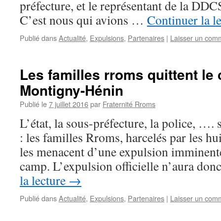
préfecture, et le représentant de la DDC
C’est nous qui avions …
Continuer la l
Publié dans
Actualité
,
Expulsions
,
Partenaires
|
Laisser un com
Les familles rroms quittent le
Montigny-Hénin
Publié le
7 juillet 2016
par
Fraternité Rroms
L’état, la sous-préfecture, la police, …. 
: les familles Rroms, harcelés par les hui
les menacent d’une expulsion imminente o
camp. L’expulsion officielle n’aura don
la lecture
→
Publié dans
Actualité
,
Expulsions
,
Partenaires
|
Laisser un com